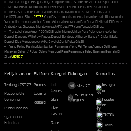
Karena Dengan Pelayanannya Yang Memiliki Customer Service Fastrespon Online
24jam Dan Selalu Memberikan Hal Seru Yang Berbeda Dengan Situs Lainnya.
Kepuasan dan kenyamanan pelanggan adalah prioritas utama Yang Ada Di
Lesti77,Hanya Situs
LESTI77
Yang Bisa memberikan pengalaman bermain Hiburan online
Yang paling menyenangkan Tanpa Adanya Kecurangan Dan Dapat Di Nikmati Di Device
Android / Ios. Bisa Juga Mendownload APK Lesti77 Yang Tersedia Di Situs.
Transaksi Yang Aman 100% Di Situs ini Memudahkan Para Pelanggannya Untuk
Deposit Dan Juga Withdraw Proses Deposit Dan Juga Withdraw Hanya 1-2 Menit Saja,
Deposit Bisa Menggunakan VIA : E-wallet,Bank,Pulsa,Qris,Dll
Yang Paling Penting Memberikan Permainan Yang Fair Tanpa Adanya Settingan
Melawan Sistem / Robot. Selalu Membuat Para Pemainnya Tetap Nyaman Bermain Di
Situs
LESTI77
.
Kebijaksanaan
Platform
Kategori
Dukungan
Komunitas
Tentang LESTI77
Promosi
Hot
Instagra
cslesti77
Games
m
Responsible
Loyalty
+62851854
Gambling
Slots
Facebo
61652
Referral
ok
Pusat Bantuan
Live
Casino
TIKTOK
Syarat dan
Ketentuan
Race
Twitter