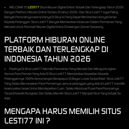
WELCOME TO
LESTI77
Situs Hiburan Digital Online Terbaik Dan Terlengkap Tahun 2026
Dengan Platform Hiburan Online Terbaru Di tahun 2026 , Dan Situs Lesti77 Juga Paling
Banyak Peminatnya karena Hanya Di Situs ini Yang Dapat Memberikan Kenyamanan
Kepada Pelanggan. Situs Lesti77 Banyak Memberikan Keseruan Dalam Permainan Yang
Menarik Untuk Peminat Hiburan Digital Online Di kalangan Zaman Sekarang.
PLATFORM HIBURAN ONLINE
TERBAIK DAN TERLENGKAP DI
INDONESIA TAHUN 2026
Pastinya Di Situs Lesti77 Memiliki Permainan Yang Menarik Dan Menguntungkan
Semua Para Pemain Yang Ada Di Situs Lesti77, Memberikan Kepastian Kepada
Pelanggannya 100%, Kemenangan Berapapun Di Bayar Lunas Tanpa Ribet. Situs Lesti77
Yang Selalu Memanjakan Para Pemainnya, semua pelanggan yang ada di Lesti77 memiliki
kesempatan besar Untuk Mendapatkan Cuan , Selalu Membuat Puas Para Peminatnya
Tanpa Khawatir Rungkad, Dan Selalu Memilih Situs Lesti77 Menjadi Situs Yang terbaik Se-
Asia.
MENGAPA HARUS MEMILIH SITUS
LESTI77 INI ?