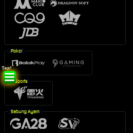
Poker
Tap!
E-Sports
Sabung Ayam