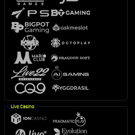
Live Casino