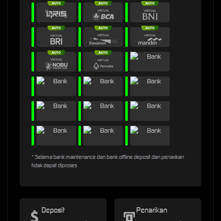
* Selama bank maintenance dan bank offline deposit dan penarikan
tidak dapat diproses
Deposit
Penarikan