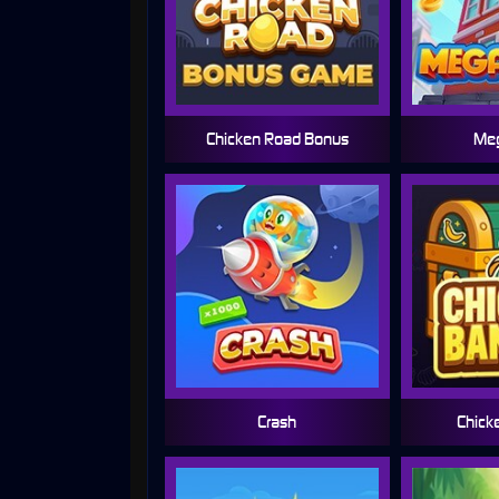
Chicken Road Bonus
Me
Crash
Chick