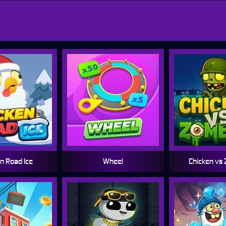
n Road Ice
Wheel
Chicken vs