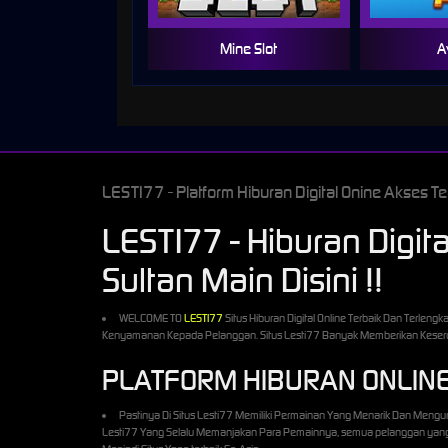
Mine Slot
A
LESTI77 - Platform Hiburan Digital Onine Akses 
LESTI77 - Hiburan Digit
Sultan Main Disini !!
WELCOME TO
LESTI77
Situs Hiburan Digital Online Terbaik Dan Terlen
Kenyamanan Kepada Pelanggan. Situs Lesti77 Banyak Memberikan Keserua
PLATFORM HIBURAN ONLINE
Pastinya Di Situs Lesti77 Memiliki Permainan Yang Menarik Dan Men
Lesti77 Yang Selalu Memanjakan Para Pemainnya, semua pelanggan yang a