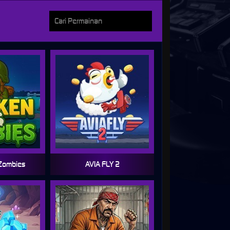
 Zombies
AVIA FLY 2