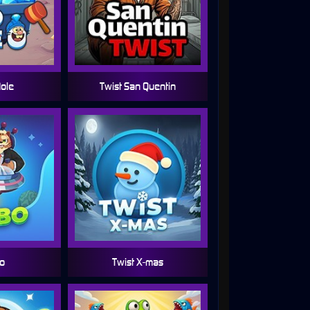
ole
Twist San Quentin
o
Twist X-mas