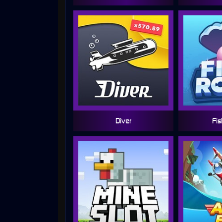
Diver
Fi