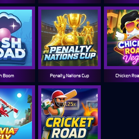
sh Boom
Penalty Nations Cup
Chicken Ro