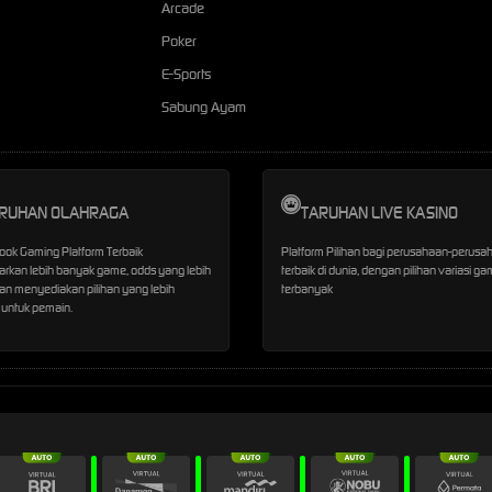
Arcade
Poker
E-Sports
Sabung Ayam
RUHAN OLAHRAGA
TARUHAN LIVE KASINO
ook Gaming Platform Terbaik
Platform Pilihan bagi perusahaan-perusa
kan lebih banyak game, odds yang lebih
terbaik di dunia, dengan pilihan variasi g
 dan menyediakan pilihan yang lebih
terbanyak
untuk pemain.